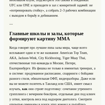
небольшом клубе, подсмотрите эти связки в поединках
UFC или ONE и приходите в зал с конкретной задачей: не
«потренировать стойку», а собрать 2–3 рабочих комбинации
с выходом в борьбу и добиванием.
---
Главные школы и залы, которые
формируют картину MMA
Когда говорят про лучшие mma залы мира, чаще всего
всплывают одни и те же названия: American Top Team,
AKA, Jackson-Wink, City Kickboxing, Tiger Muay Thai,
отечественные топ-команды в Москве, Питере,
Екатеринбурге. Их фишка не только в именитых тренерах, а
в системе: продуманное расписание, спарринги с бойцами
разного стиля, обязательная ОФП, видеоразборы. Даже если
вы не можете полететь в Таиланд или США, имеет смысл
изучать,
как
они строят подготовку: сочетание утреннего
грэпплинга с вечерним боксёром, отдельные дни под клинч
у сетки, контроль веса под надзором диетолога. Смотрите
открытые семинары и влоги этих команд и пытайтесь