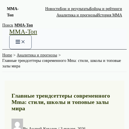
MMA-
Новости
Бои и результаты
Бойцы и рейтинги
Топ
Аналитика и прогнозы
История MMA
Skip
Поиск
MMA-Топ
MMA-Топ
to
content
Home
Аналитика и прогнозы
Главные трендсеттеры современного Mma: стили, школы и топовые
залы мира
Главные трендсеттеры современного
Mma: стили, школы и топовые залы
мира
By
Андрей Ковалев
/
3 января, 2026