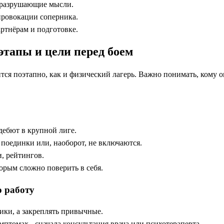
 разрушающие мысли.
провокации соперника.
артнёрам и подготовке.
этапы и цели перед боем
я поэтапно, как и физический лагерь. Важно понимать, кому о
ебют в крупной лиге.
поединки или, наоборот, не включаются.
и, рейтингов.
орым сложно поверить в себя.
 работу
ники, а закреплять привычные.
птомах - сначала консультация врача или психотерапевта.