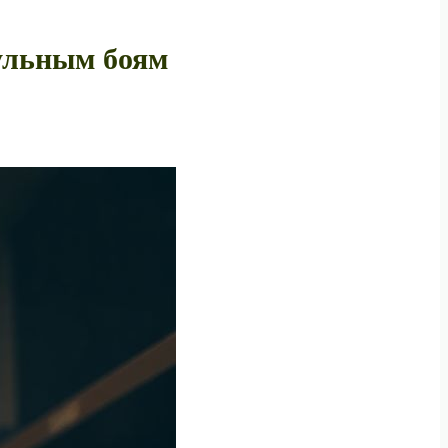
тульным боям