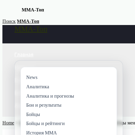
MMA-Топ
Skip
Поиск
MMA-Топ
MMA-Топ
to
Search
content
Главная
Новости
News
Поединки
Аналитика
Бойцы
Аналитика и прогнозы
Аналитика
Бои и результаты
Бойцы
Home
История MMA
Психология чемпиона: как бойцы мен
Бойцы и рейтинги
История MMA