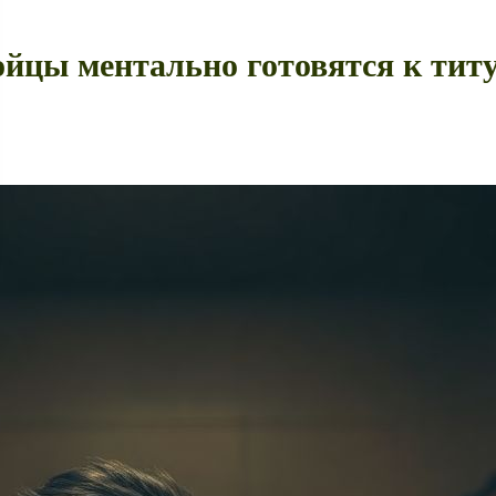
ойцы ментально готовятся к ти