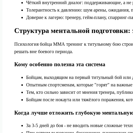
Чёткий внутренний диалог: поддерживающие, а не
Толерантность к давлению: шум арены, ожидания, 
Доверие к лагерю: тренеру, гейм‑плану, спарринг‑п
Структура ментальной подготовки: 
Психология бойца ММА тренинг к титульному бою строитс
решать вне боевого периода.
Кому особенно полезна эта система
Бойцам, выходящим на первый титульный бой или д
Опытным спортсменам, которые "горят" на важные 
Тем, кто сильно зависит от мнения тренера, публик
Бойцам после нокаута или тяжёлого поражения, кот
Когда лучше отложить глубокую ментальную
За 3-5 дней до боя - не вводить новые сложные тех
При остром выгорании, бессоннице, панических сим