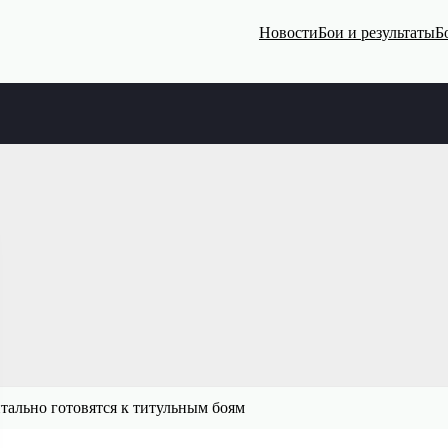
Новости
Бои и результаты
Б
тально готовятся к титульным боям